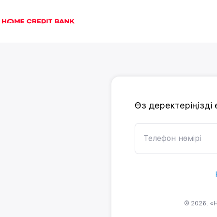
Өз деректеріңізді е
Телефон нөмірі
© 2026, «H