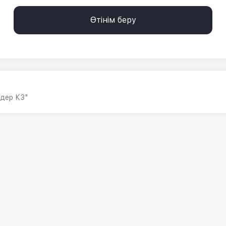
Өтінім беру
дер КЗ"