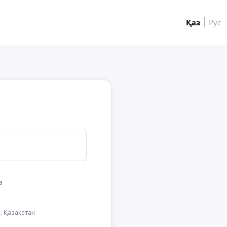
Қаз
Рус
з
. Қазақстан