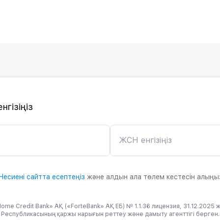
нгізіңіз
ЖСН енгізіңіз
Несиені сайтта есептеңіз
және алдын ала төлем кестесін алыңы
ome Credit Bank» АҚ («ForteBank» АҚ ЕБ) № 1.1.36 лицензия, 31.12.2025 ж
Республикасының қаржы нарығын реттеу және дамыту агенттігі берген.